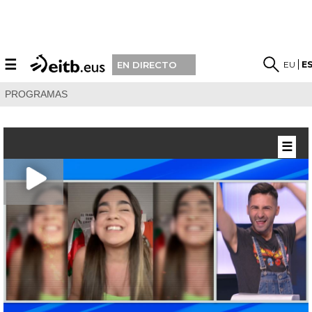
☰
EU
E
EN DIRECTO
PROGRAMAS
☰