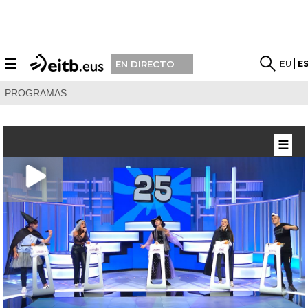
☰
EU
E
EN DIRECTO
PROGRAMAS
☰