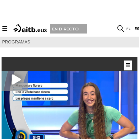
☰
EU
E
EN DIRECTO
PROGRAMAS
☰