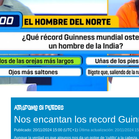
Nos encantan los record Gui
Publicado:
20/11/2024
15:00
(UTC+1)
Última actualización:
20/11/2024
15
Aunque la verdad es que algunos nos da un golpe de 'culillo' a la cabeza.