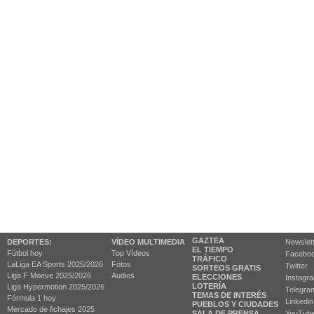
GAZTEA
DEPORTES:
VÍDEO MULTIMEDIA
Newslet
EL TIEMPO
Fútbol hoy
Top Vídeos
Facebo
TRÁFICO
LaLiga EA Sports 2025/2026
Fotos
Twitter
SORTEOS GRATIS
Liga F Moeve 2025/2026
Audios
ELECCIONES
Instagr
LOTERÍA
Liga Hypermotion 2025/2026
Telegra
TEMAS DE INTERÉS
Fórmula 1 hoy
Linkedin
PUEBLOS Y CIUDADES
Mercado de fichajes 2025
SALA DE PRENSA
YouTub