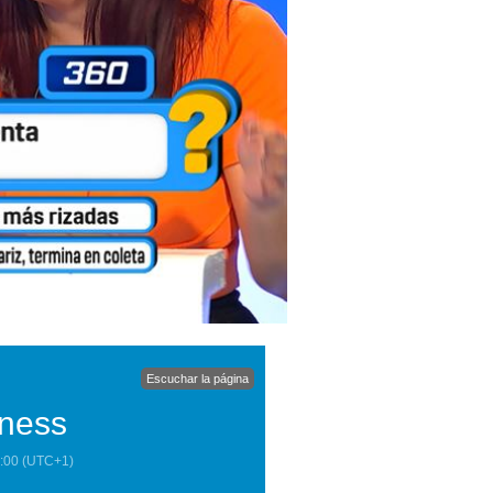
Escuchar la página
nness
:00
(UTC+1)