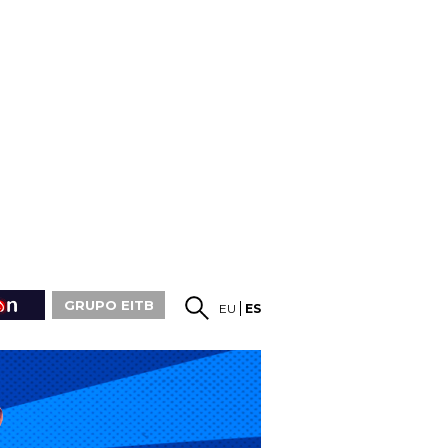
GRUPO EITB
EU
ES