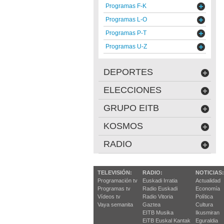
Programas F-K
Programas L-O
Programas P-T
Programas U-Z
DEPORTES
ELECCIONES
GRUPO EITB
KOSMOS
RADIO
TELEVISIÓN:
RADIO:
NOTICIAS:
Programación tv
Euskadi Irratia
Actualidad
Programas tv
Radio Euskadi
Economía
Vídeos tv
Radio Vitoria
Política
Vaya semanita
Gaztea
Cultura
EITB Musika
Ikusmiran
EiTB Euskal Kantak
Eguraldia