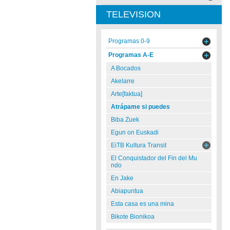
TELEVISION
Programas 0-9
Programas A-E
A Bocados
Akelarre
Arte[faktua]
Atrápame si puedes
Biba Zuek
Egun on Euskadi
EiTB Kultura Transit
El Conquistador del Fin del Mu
ndo
En Jake
Abiapuntua
Esta casa es una mina
Bikote Bionikoa