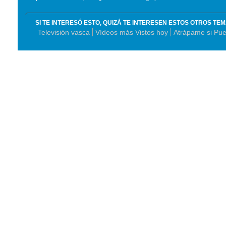
SI TE INTERESÓ ESTO, QUIZÁ TE INTERESEN ESTOS OTROS TE
Televisión vasca
Vídeos más Vistos hoy
Atrápame si Pu