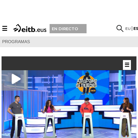
☰
EU
E
EN DIRECTO
PROGRAMAS
☰