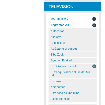
TELEVISION
Programas 0-9
Programas A-E
A Bocados
Akelarre
Arte[faktua]
Atrápame si puedes
Biba Zuek
Egun on Euskadi
EiTB Kultura Transit
El Conquistador del Fin del Mu
ndo
En Jake
Abiapuntua
Esta casa es una mina
Bikote Bionikoa