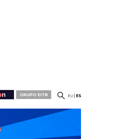
GRUPO EITB
EU
ES