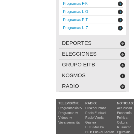
Programas F-K
Programas L-O
Programas P-T
Programas U-Z
DEPORTES
ELECCIONES
GRUPO EITB
KOSMOS
RADIO
TELEVISIÓN:
RADIO:
NOTICIAS:
Programación tv
Euskadi Irratia
Actualidad
Programas tv
Radio Euskadi
Economía
Vídeos tv
Radio Vitoria
Política
Vaya semanita
Gaztea
Cultura
EITB Musika
Ikusmiran
EiTB Euskal Kantak
Eguraldia