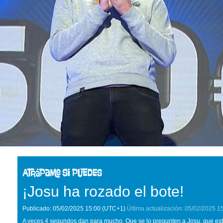
¡Josu ha rozado el bote!
Publicado:
05/02/2025
15:00
(UTC+1)
Última actualización:
05/02/2025
1
A veces 4 segundos dan para mucho. Que se lo pregunten a Josu, que est