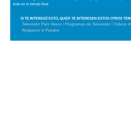
bote en el minuto final.
SI TE INTERESÓ ESTO, QUIZÁ TE INTERESEN ESTOS OTROS TE
Televisión País Vasco
Programas de Televisión
Vídeos m
Atrápame si Puedes