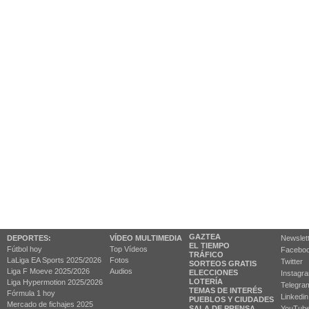
GAZTEA
DEPORTES:
VÍDEO MULTIMEDIA
Newslet
EL TIEMPO
Fútbol hoy
Top Vídeos
Facebo
TRÁFICO
LaLiga EA Sports 2025/2026
Fotos
Twitter
SORTEOS GRATIS
Liga F Moeve 2025/2026
Audios
ELECCIONES
Instagr
LOTERÍA
Liga Hypermotion 2025/2026
Telegra
TEMAS DE INTERÉS
Fórmula 1 hoy
Linkedin
PUEBLOS Y CIUDADES
Mercado de fichajes 2025
SALA DE PRENSA
YouTub