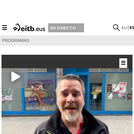
☰
EU
E
EN DIRECTO
PROGRAMAS
☰