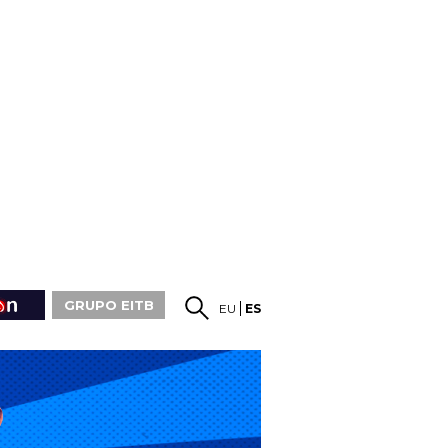
GRUPO EITB
EU
ES