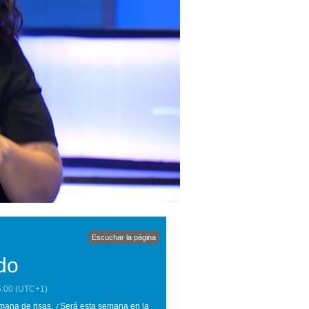
Escuchar la página
do
5:00
(UTC+1)
mana de risas. ¿Será esta semana en la