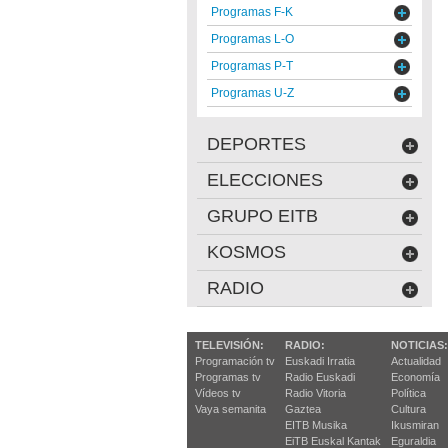
Programas F-K
Programas L-O
Programas P-T
Programas U-Z
DEPORTES
ELECCIONES
GRUPO EITB
KOSMOS
RADIO
TELEVISIÓN:
RADIO:
NOTICIAS:
Programación tv
Euskadi Irratia
Actualidad
Programas tv
Radio Euskadi
Economía
Vídeos tv
Radio Vitoria
Política
Vaya semanita
Gaztea
Cultura
EITB Musika
Ikusmiran
EiTB Euskal Kantak
Eguraldia