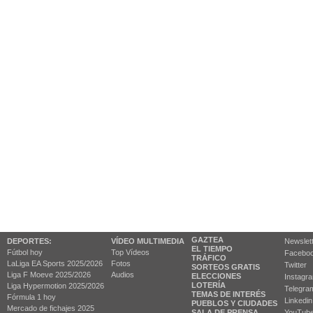
GAZTEA
DEPORTES:
VÍDEO MULTIMEDIA
Newslet
EL TIEMPO
Fútbol hoy
Top Vídeos
Facebo
TRÁFICO
LaLiga EA Sports 2025/2026
Fotos
Twitter
SORTEOS GRATIS
Liga F Moeve 2025/2026
Audios
ELECCIONES
Instagr
LOTERÍA
Liga Hypermotion 2025/2026
Telegra
TEMAS DE INTERÉS
Fórmula 1 hoy
Linkedin
PUEBLOS Y CIUDADES
Mercado de fichajes 2025
SALA DE PRENSA
YouTub