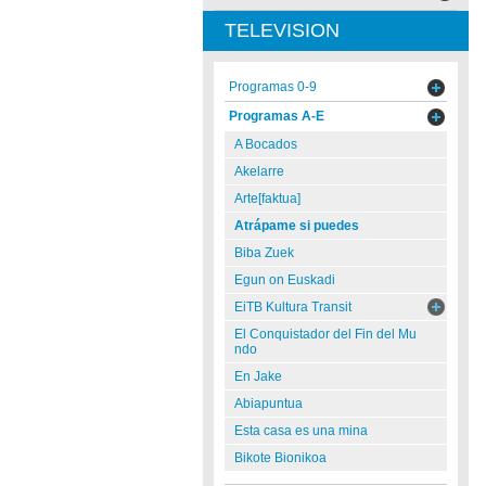
TELEVISION
Programas 0-9
Programas A-E
A Bocados
Akelarre
Arte[faktua]
Atrápame si puedes
Biba Zuek
Egun on Euskadi
EiTB Kultura Transit
El Conquistador del Fin del Mu
ndo
En Jake
Abiapuntua
Esta casa es una mina
Bikote Bionikoa