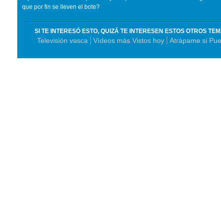
que por fin se lleven el bote?
SI TE INTERESÓ ESTO, QUIZÁ TE INTERESEN ESTOS OTROS TE
Televisión vasca
Vídeos más Vistos hoy
Atrápame si Pu