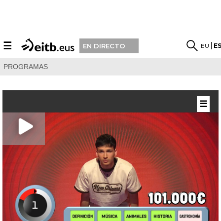
☰
EU
E
EN DIRECTO
PROGRAMAS
☰