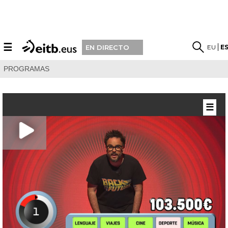
☰
EU
E
EN DIRECTO
PROGRAMAS
☰