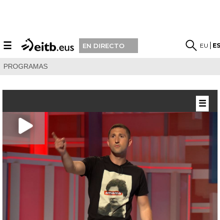
☰
EU
E
EN DIRECTO
PROGRAMAS
☰