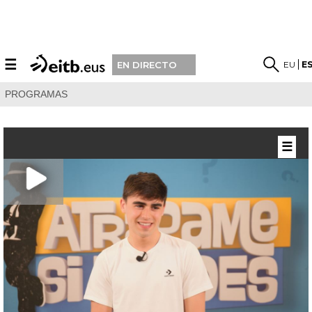
☰
EU
E
EN DIRECTO
PROGRAMAS
☰