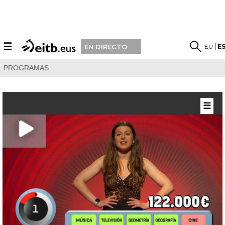
☰
EU
E
EN DIRECTO
PROGRAMAS
☰