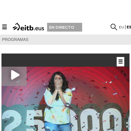
☰
EU
E
EN DIRECTO
PROGRAMAS
☰