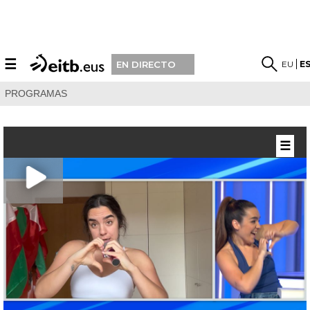
☰
EU
E
EN DIRECTO
PROGRAMAS
☰