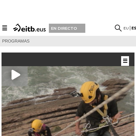
☰
EU
E
EN DIRECTO
PROGRAMAS
☰