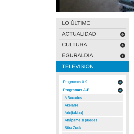
LO ÚLTIMO
ACTUALIDAD
CULTURA
EGURALDIA
TELEVISION
Programas 0-9
Programas A-E
A Bocados
Akelarre
Arte[faktua]
Atrápame si puedes
Biba Zuek