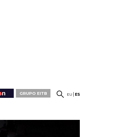
GRUPO EITB
EU
ES