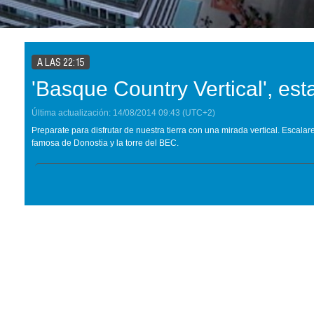
A LAS 22:15
'Basque Country Vertical', es
Última actualización:
14/08/2014
09:43
(UTC+2)
Preparate para disfrutar de nuestra tierra con una mirada vertical. Escala
famosa de Donostia y la torre del BEC.