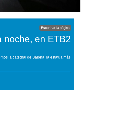
Escuchar la página
ta noche, en ETB2
remos la catedral de Baiona, la estatua más