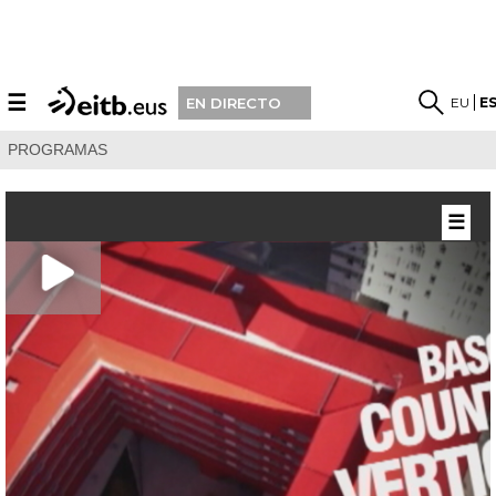
☰
EU
E
EN DIRECTO
PROGRAMAS
☰