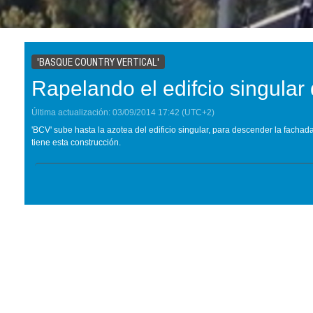
'BASQUE COUNTRY VERTICAL'
Rapelando el edifcio singula
Última actualización:
03/09/2014
17:42
(UTC+2)
'BCV' sube hasta la azotea del edificio singular, para descender la fachada
tiene esta construcción.