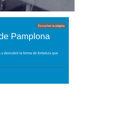
Escuchar la página
r de Pamplona
 y descubrir la forma de fortaleza que