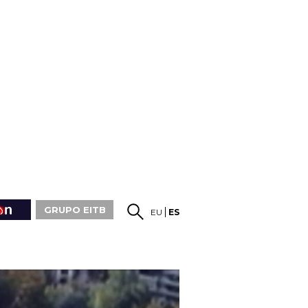
GRUPO EITB
EU
ES