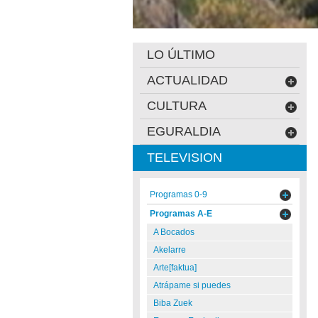
LO ÚLTIMO
ACTUALIDAD
CULTURA
EGURALDIA
TELEVISION
Programas 0-9
Programas A-E
A Bocados
Akelarre
Arte[faktua]
Atrápame si puedes
Biba Zuek