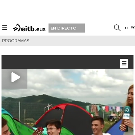
☰
EU
E
EN DIRECTO
PROGRAMAS
☰