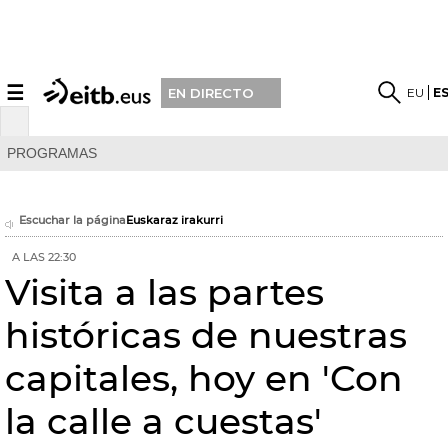
☰
EU
E
EN DIRECTO
PROGRAMAS
Escuchar la página
Euskaraz irakurri
A LAS 22:30
Visita a las partes
históricas de nuestras
capitales, hoy en 'Con
la calle a cuestas'