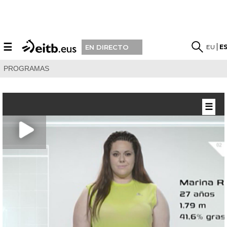
☰
EU
E
EN DIRECTO
PROGRAMAS
☰