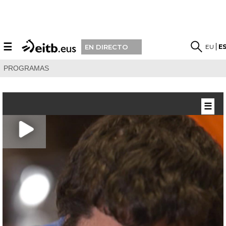
☰
EU
E
EN DIRECTO
PROGRAMAS
☰