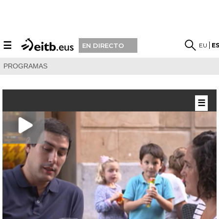
☰
EU
E
EN DIRECTO
PROGRAMAS
☰