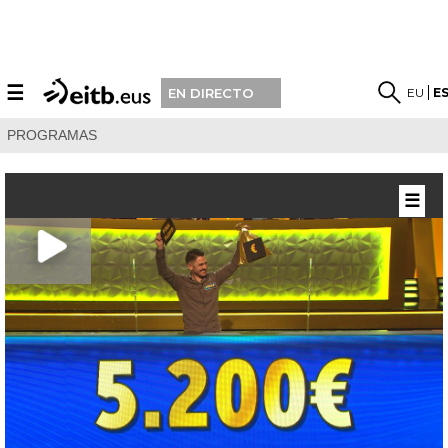
☰
EU
E
EN DIRECTO
PROGRAMAS
☰