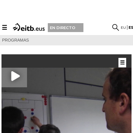
☰
EU
E
EN DIRECTO
PROGRAMAS
☰