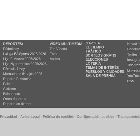
GAZTEA
DEPORTES:
VÍDEO MULTIMEDIA
Newslet
EL TIEMPO
Fútbol hoy
Top Vídeos
Facebo
TRÁFICO
LaLiga EA Sports 2025/2026
Fotos
Twitter
SORTEOS GRATIS
Liga F Moeve 2025/2026
Audios
ELECCIONES
Instagr
LOTERÍA
Liga Hypermotion 2025/2026
Telegra
TEMAS DE INTERÉS
Fórmula 1 hoy
Linkedin
PUEBLOS Y CIUDADES
Mercado de fichajes 2025
SALA DE PRENSA
YouTub
Deporte Femenino
RSS
Pelota
Ciclismo
Baloncesto
Otros deportes
Deporte en directo
 Privacidad
-
Aviso Legal
-
Política de cookies
-
Configuración cookies
-
Transparenci