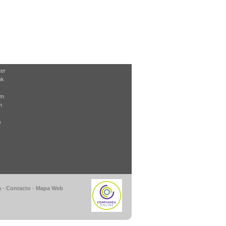
ter
ok
am
m
e
a
-
Contacto
-
Mapa Web