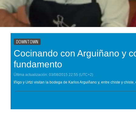
DOWNTOWN
Cocinando con Arguiñano y 
fundamento
Última actualización:
03/08/2015
22:55
(UTC+2)
Iñigo y Urtzi visitan la bodega de Karlos Arguiñano y, entre chiste y chi