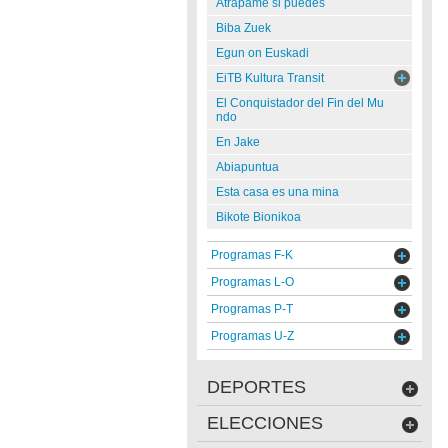
Atrápame si puedes
Biba Zuek
Egun on Euskadi
EiTB Kultura Transit
El Conquistador del Fin del Mu
ndo
En Jake
Abiapuntua
Esta casa es una mina
Bikote Bionikoa
Programas F-K
Programas L-O
Programas P-T
Programas U-Z
DEPORTES
ELECCIONES