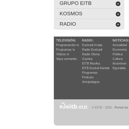
GRUPO EITB
KOSMOS
RADIO
TELEVISIÓN:
RADIO:
NOTICIAS:
Programación tv
Euskadi Irratia
Actualidad
Programas tv
Radio Euskadi
Economía
Vídeos tv
Radio Vitoria
Política
Vaya semanita
Gaztea
Cultura
EITB Musika
Ikusmiran
EiTB Euskal Kantak
Eguraldia
Programas
Podcast
Artxipelagoa
© EITB - 2026
-
Portal de