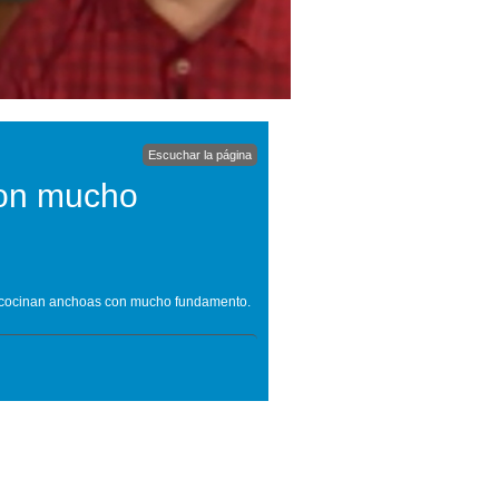
Escuchar la página
con mucho
ste, cocinan anchoas con mucho fundamento.