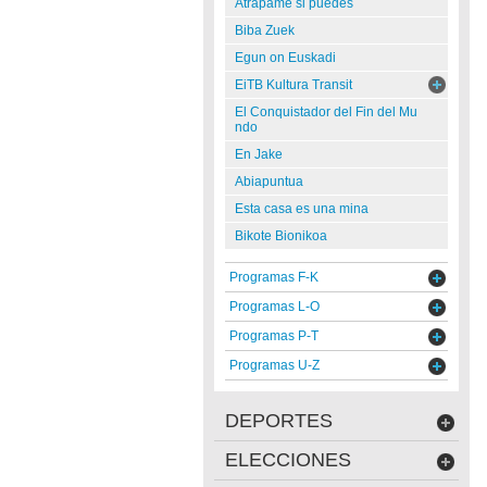
Atrápame si puedes
Biba Zuek
Egun on Euskadi
EiTB Kultura Transit
El Conquistador del Fin del Mu
ndo
En Jake
Abiapuntua
Esta casa es una mina
Bikote Bionikoa
Programas F-K
Programas L-O
Programas P-T
Programas U-Z
DEPORTES
ELECCIONES