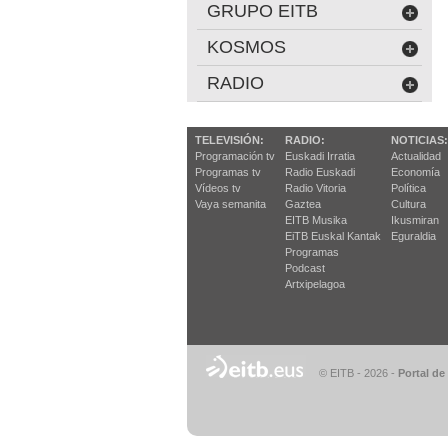
GRUPO EITB
KOSMOS
RADIO
TELEVISIÓN:
RADIO:
NOTICIAS:
Programación tv
Euskadi Irratia
Actualidad
Programas tv
Radio Euskadi
Economía
Vídeos tv
Radio Vitoria
Política
Vaya semanita
Gaztea
Cultura
EITB Musika
Ikusmiran
EiTB Euskal Kantak
Eguraldia
Programas
Podcast
Artxipelagoa
© EITB - 2026
-
Portal de