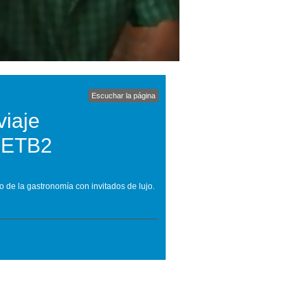
Escuchar la página
viaje
n ETB2
de la gastronomía con invitados de lujo.