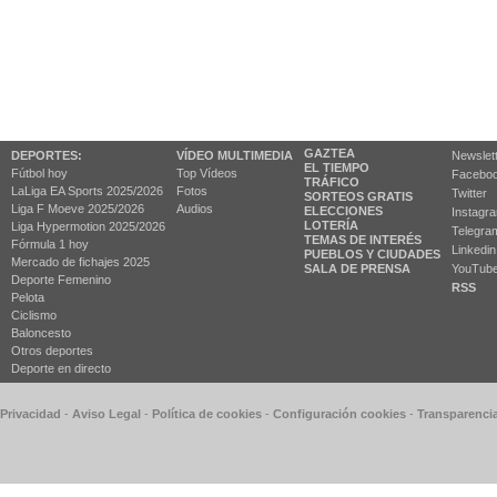
GAZTEA
DEPORTES:
VÍDEO MULTIMEDIA
Newslet
EL TIEMPO
Fútbol hoy
Top Vídeos
Facebo
TRÁFICO
LaLiga EA Sports 2025/2026
Fotos
Twitter
SORTEOS GRATIS
Liga F Moeve 2025/2026
Audios
ELECCIONES
Instagr
LOTERÍA
Liga Hypermotion 2025/2026
Telegra
TEMAS DE INTERÉS
Fórmula 1 hoy
Linkedin
PUEBLOS Y CIUDADES
Mercado de fichajes 2025
SALA DE PRENSA
YouTub
Deporte Femenino
RSS
Pelota
Ciclismo
Baloncesto
Otros deportes
Deporte en directo
 Privacidad
-
Aviso Legal
-
Política de cookies
-
Configuración cookies
-
Transparenci