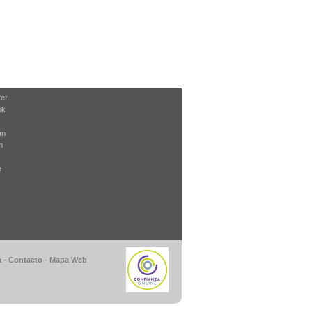
ter
ok
am
m
e
a
-
Contacto
-
Mapa Web