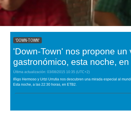
'DOWN-TOWN'
'Down-Town' nos propone un 
gastronómico, esta noche, e
Última actualización:
03/08/2015
10:35
(UTC+2)
Iñigo Hermoso y Urtzi Urrutia
nos descubren una mirada especial al mundo 
Esta noche, a las 22:30 horas, en ETB2.