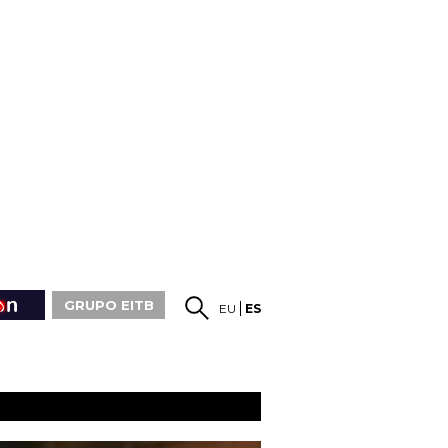
GRUPO EITB
EU
ES