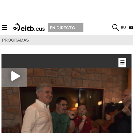
☰
EU
E
EN DIRECTO
PROGRAMAS
☰