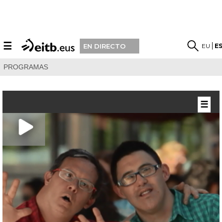
☰
EU
E
EN DIRECTO
PROGRAMAS
☰