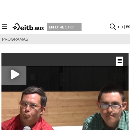
☰
EU
E
EN DIRECTO
PROGRAMAS
☰