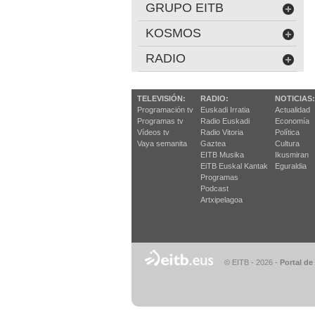
GRUPO EITB
KOSMOS
RADIO
TELEVISIÓN:
RADIO:
NOTICIAS:
Programación tv
Euskadi Irratia
Actualidad
Programas tv
Radio Euskadi
Economía
Vídeos tv
Radio Vitoria
Política
Vaya semanita
Gaztea
Cultura
EITB Musika
Ikusmiran
EiTB Euskal Kantak
Eguraldia
Programas
Podcast
Artxipelagoa
© EITB - 2026
-
Portal de