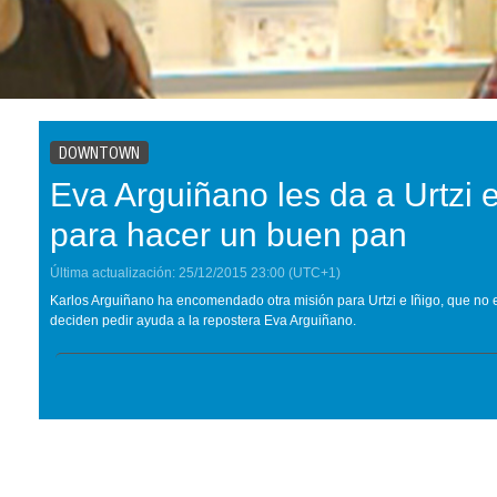
DOWNTOWN
Eva Arguiñano les da a Urtzi e
para hacer un buen pan
Última actualización:
25/12/2015
23:00
(UTC+1)
Karlos Arguiñano ha encomendado otra misión para Urtzi e Iñigo, que no e
deciden pedir ayuda a la repostera Eva Arguiñano.