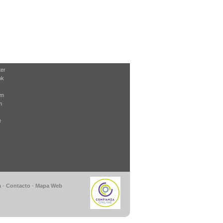
ter
ok
am
m
e
a
-
Contacto
-
Mapa Web