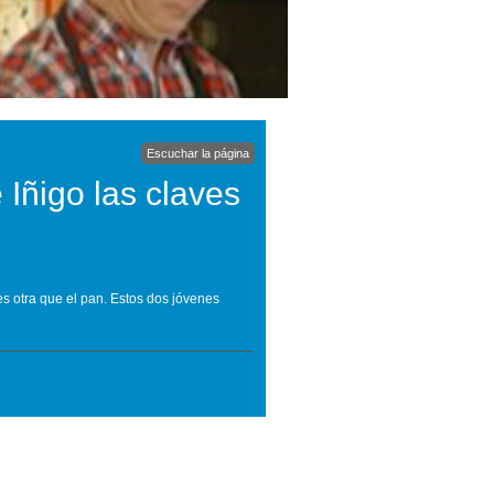
Escuchar la página
 Iñigo las claves
s otra que el pan. Estos dos jóvenes