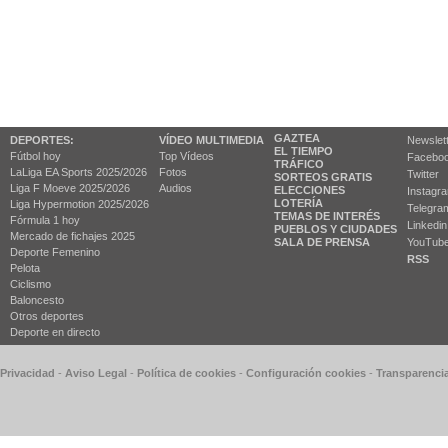
GAZTEA
DEPORTES:
VÍDEO MULTIMEDIA
Newslet
EL TIEMPO
Fútbol hoy
Top Vídeos
Facebo
TRÁFICO
LaLiga EA Sports 2025/2026
Fotos
Twitter
SORTEOS GRATIS
Liga F Moeve 2025/2026
Audios
ELECCIONES
Instagr
LOTERÍA
Liga Hypermotion 2025/2026
Telegra
TEMAS DE INTERÉS
Fórmula 1 hoy
Linkedin
PUEBLOS Y CIUDADES
Mercado de fichajes 2025
SALA DE PRENSA
YouTub
Deporte Femenino
RSS
Pelota
Ciclismo
Baloncesto
Otros deportes
Deporte en directo
 Privacidad
-
Aviso Legal
-
Política de cookies
-
Configuración cookies
-
Transparenci