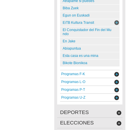
Atrápame si puedes
Biba Zuek
Egun on Euskadi
EiTB Kultura Transit
El Conquistador del Fin del Mu
ndo
En Jake
Abiapuntua
Esta casa es una mina
Bikote Bionikoa
Programas F-K
Programas L-O
Programas P-T
Programas U-Z
DEPORTES
ELECCIONES