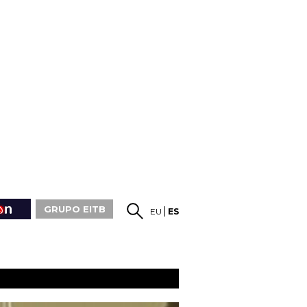
GRUPO EITB
EU
ES