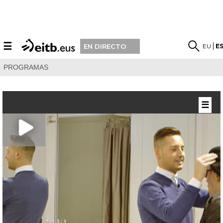
☰
EU
E
EN DIRECTO
PROGRAMAS
☰