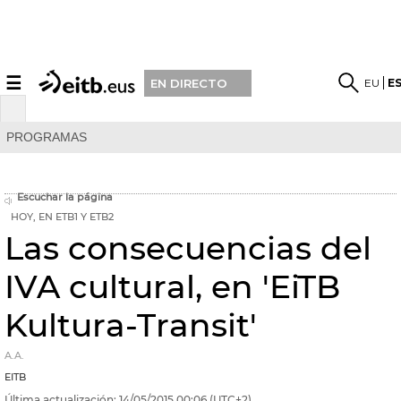
☰
EU
E
EN DIRECTO
PROGRAMAS
Escuchar la página
HOY, EN ETB1 Y ETB2
Las consecuencias del
IVA cultural, en 'EiTB
Kultura-Transit'
A.A.
EITB
Última actualización:
14/05/2015
00:06
(UTC+2)