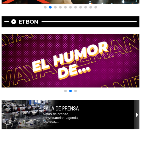
ETBON
SALA DE PRENSA
Notas de prensa,
convocatorias, agenda,
fototeca,…