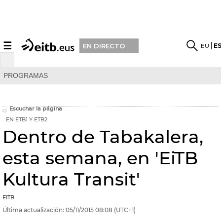
☰
EU
E
EN DIRECTO
PROGRAMAS
Escuchar la página
EN ETB1 Y ETB2
Dentro de Tabakalera,
esta semana, en 'EiTB
Kultura Transit'
EITB
Última actualización:
05/11/2015
08:08
(UTC+1)