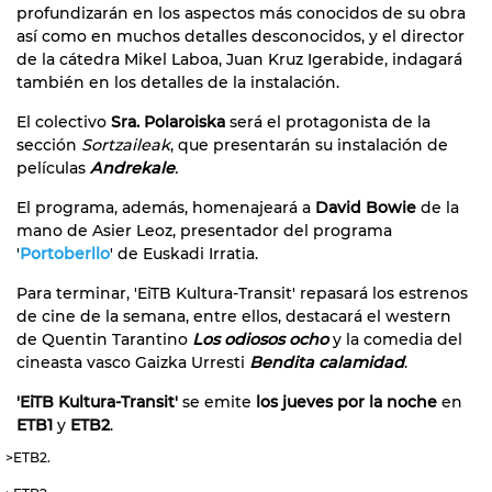
profundizarán en los aspectos más conocidos de su obra
así como en muchos detalles desconocidos, y el director
de la cátedra Mikel Laboa, Juan Kruz Igerabide, indagará
también en los detalles de la instalación.
El colectivo
Sra. Polaroiska
será el protagonista de la
sección
Sortzaileak
, que presentarán su instalación de
películas
Andrekale
.
El programa, además, homenajeará a
David Bowie
de la
mano de Asier Leoz, presentador del programa
'
Portoberllo
' de Euskadi Irratia.
Para terminar, 'EiTB Kultura-Transit' repasará los estrenos
de cine de la semana, entre ellos, destacará el western
de Quentin Tarantino
Los odiosos ocho
y la comedia del
cineasta vasco Gaizka Urresti
Bendita calamidad
.
'EiTB Kultura-Transit'
se emite
los jueves por la noche
en
ETB1
y
ETB2
.
>ETB2.