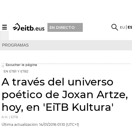
☰
EU
E
EN DIRECTO
PROGRAMAS
Escuchar la página
EN ETB1 Y ETB2
A través del universo
poético de Joxan Artze,
hoy, en 'EiTB Kultura'
A.H. | EITB
Última actualización:
14/01/2016
01:10
(UTC+1)