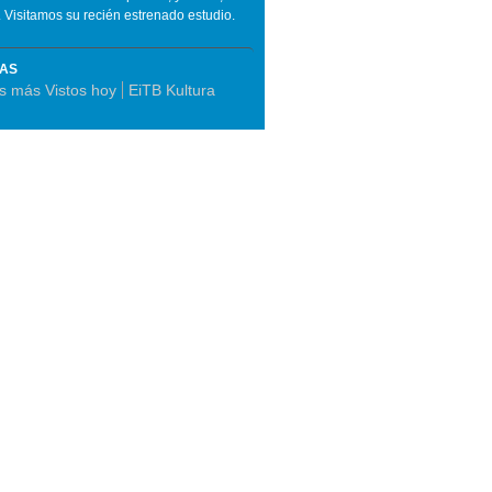
 Visitamos su recién estrenado estudio.
MAS
s más Vistos hoy
EiTB Kultura