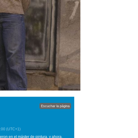
Escuchar la página
:00
(UTC+1)
eron en el máster de pintura, y ahora,