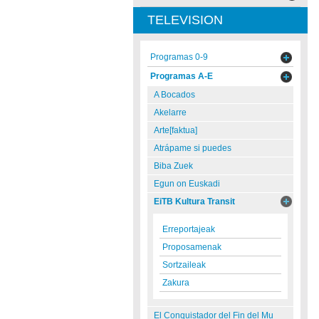
TELEVISION
Programas 0-9
Programas A-E
A Bocados
Akelarre
Arte[faktua]
Atrápame si puedes
Biba Zuek
Egun on Euskadi
EiTB Kultura Transit
Erreportajeak
Proposamenak
Sortzaileak
Zakura
El Conquistador del Fin del Mu