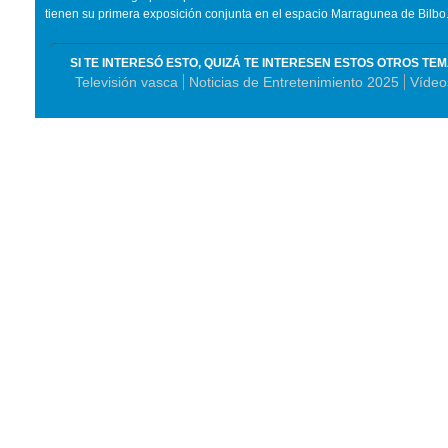
tienen su primera exposición conjunta en el espacio Marragunea de Bilbo.
SI TE INTERESÓ ESTO, QUIZÁ TE INTERESEN ESTOS OTROS TE
Televisión vasca
Noticias de Entretenimiento 2025
Vídeo