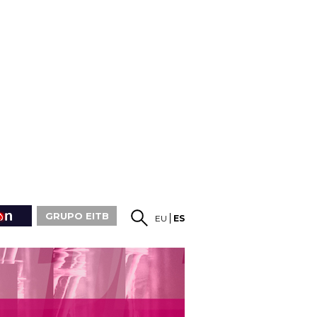
GRUPO EITB
EU
ES