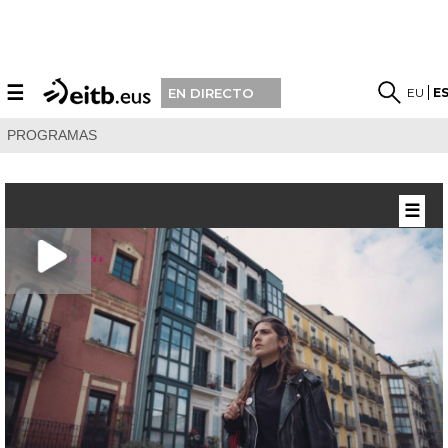
☰
EU
E
EN DIRECTO
PROGRAMAS
☰