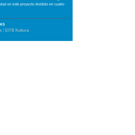
tidad en este proyecto dividido en cuatro
MAS
s
EiTB Kultura