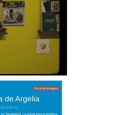
Escuchar la página
a de Argelia
8:00
(UTC+2)
en Tabakalera. La artista franco-argelina