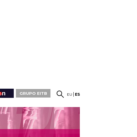
GRUPO EITB
EU
ES