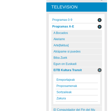
TELEVISION
Programas 0-9
Programas A-E
A Bocados
Akelarre
Arte[faktua]
Atrápame si puedes
Biba Zuek
Egun on Euskadi
EiTB Kultura Transit
Erreportajeak
Proposamenak
Sortzaileak
Zakura
El Conquistador del Fin del Mu