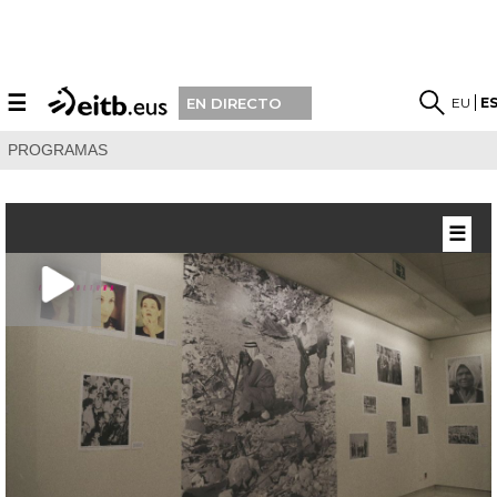
☰
EU
E
EN DIRECTO
PROGRAMAS
☰