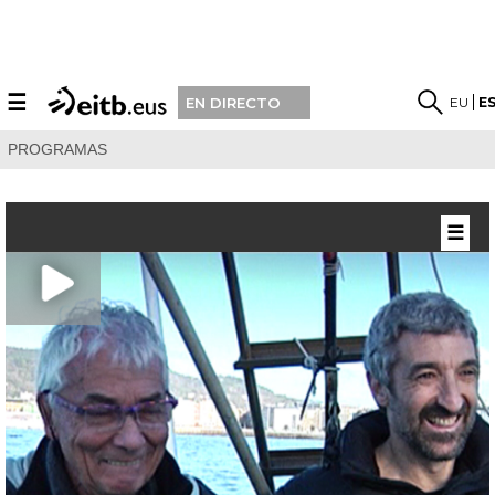
☰
EU
E
EN DIRECTO
PROGRAMAS
☰