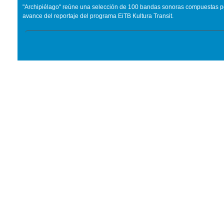
"Archipiélago" reúne una selección de 100 bandas sonoras compuestas por
avance del reportaje del programa EiTB Kultura Transit.