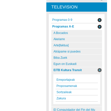
TELEVISION
Programas 0-9
Programas A-E
A Bocados
Akelarre
Arte[faktua]
Atrápame si puedes
Biba Zuek
Egun on Euskadi
EiTB Kultura Transit
Erreportajeak
Proposamenak
Sortzaileak
Zakura
El Conquistador del Fin del Mu