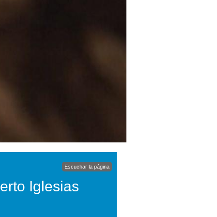
Escuchar la página
erto Iglesias