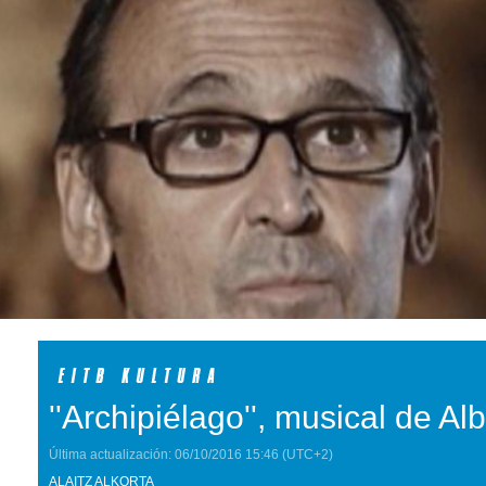
''Archipiélago'', musical de Alb
Última actualización:
06/10/2016
15:46
(UTC+2)
ALAITZ ALKORTA