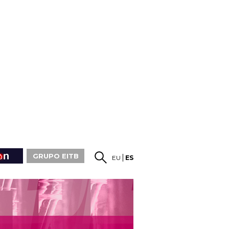
GRUPO EITB
EU
ES