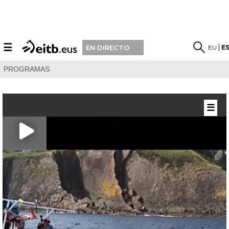
☰
EU
E
EN DIRECTO
PROGRAMAS
☰