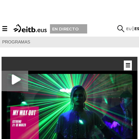
☰
EU
E
EN DIRECTO
PROGRAMAS
☰