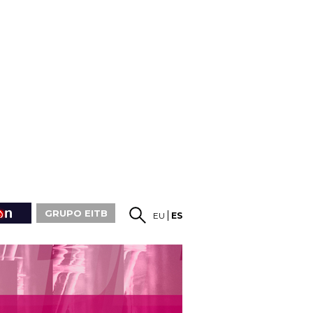
GRUPO EITB
EU
ES