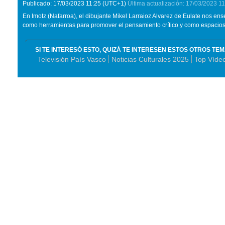
Publicado:
17/03/2023
11:25
(UTC+1)
Última actualización:
17/03/2023
11
En Imotz (Nafarroa), el dibujante Mikel Larraioz Alvarez de Eulate nos en
como herramientas para promover el pensamiento crítico y como espacios l
SI TE INTERESÓ ESTO, QUIZÁ TE INTERESEN ESTOS OTROS TE
Televisión País Vasco
Noticias Culturales 2025
Top Víde