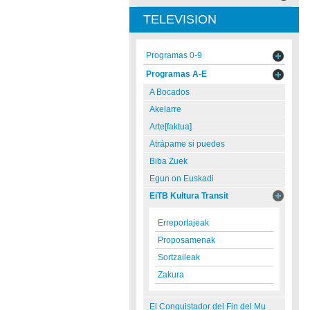
TELEVISION
Programas 0-9
Programas A-E
A Bocados
Akelarre
Arte[faktua]
Atrápame si puedes
Biba Zuek
Egun on Euskadi
EiTB Kultura Transit
Erreportajeak
Proposamenak
Sortzaileak
Zakura
El Conquistador del Fin del Mu