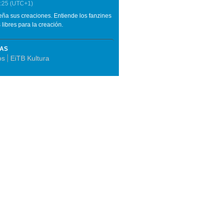
:25
(UTC+1)
seña sus creaciones. Entiende los fanzines
ibres para la creación.
MAS
os
EiTB Kultura