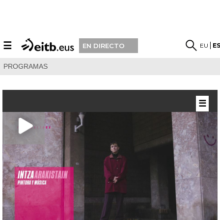
☰
EU
E
EN DIRECTO
PROGRAMAS
☰