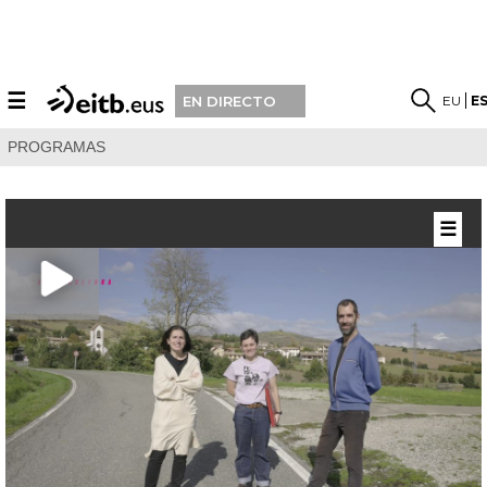
☰
EU
E
EN DIRECTO
PROGRAMAS
☰