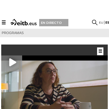
☰
EU
E
EN DIRECTO
PROGRAMAS
☰