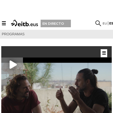
☰
EU
E
EN DIRECTO
PROGRAMAS
☰