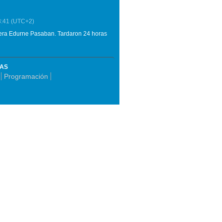
3:41
(UTC+2)
ñera Edurne Pasaban. Tardaron 24 horas
MAS
Programación