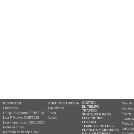
GAZTEA
DEPORTES:
VÍDEO MULTIMEDIA
Newslet
EL TIEMPO
Fútbol hoy
Top Vídeos
Facebo
TRÁFICO
LaLiga EA Sports 2025/2026
Fotos
Twitter
SORTEOS GRATIS
Liga F Moeve 2025/2026
Audios
ELECCIONES
Instagr
LOTERÍA
Liga Hypermotion 2025/2026
Telegra
TEMAS DE INTERÉS
Fórmula 1 hoy
Linkedin
PUEBLOS Y CIUDADES
Mercado de fichajes 2025
SALA DE PRENSA
YouTub