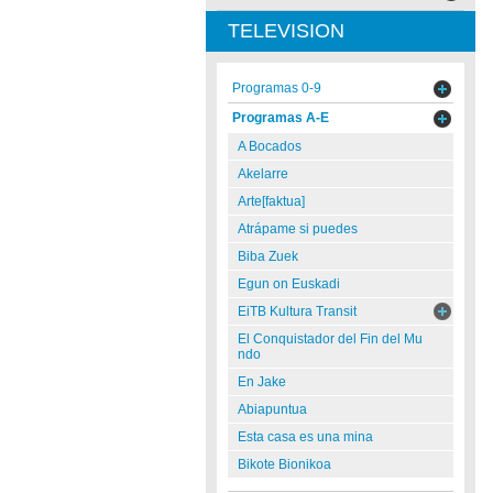
TELEVISION
Programas 0-9
Programas A-E
A Bocados
Akelarre
Arte[faktua]
Atrápame si puedes
Biba Zuek
Egun on Euskadi
EiTB Kultura Transit
El Conquistador del Fin del Mu
ndo
En Jake
Abiapuntua
Esta casa es una mina
Bikote Bionikoa