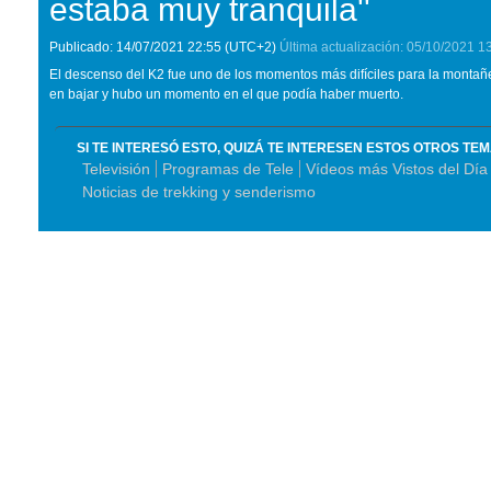
estaba muy tranquila''
Publicado:
14/07/2021
22:55
(UTC+2)
Última actualización:
05/10/2021
1
El descenso del K2 fue uno de los momentos más difíciles para la monta
en bajar y hubo un momento en el que podía haber muerto.
SI TE INTERESÓ ESTO, QUIZÁ TE INTERESEN ESTOS OTROS TE
Televisión
Programas de Tele
Vídeos más Vistos del Día
Noticias de trekking y senderismo