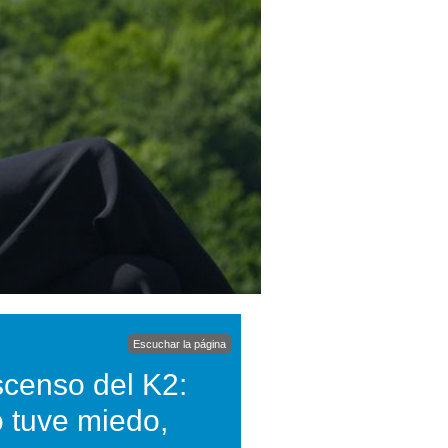
Escuchar la página
censo del K2:
o tuve miedo,