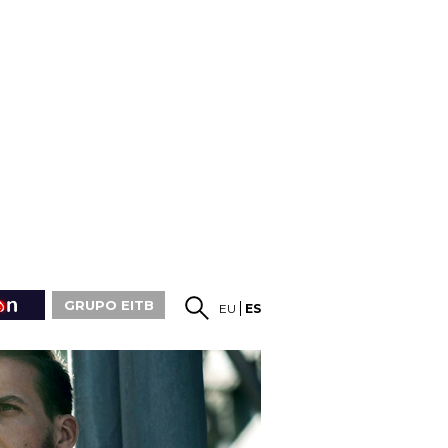
GRUPO EITB
EU
ES