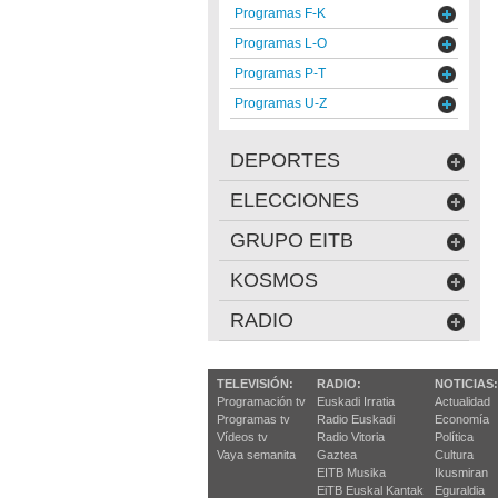
Programas F-K
Programas L-O
Programas P-T
Programas U-Z
DEPORTES
ELECCIONES
GRUPO EITB
KOSMOS
RADIO
TELEVISIÓN:
RADIO:
NOTICIAS:
Programación tv
Euskadi Irratia
Actualidad
Programas tv
Radio Euskadi
Economía
Vídeos tv
Radio Vitoria
Política
Vaya semanita
Gaztea
Cultura
EITB Musika
Ikusmiran
EiTB Euskal Kantak
Eguraldia